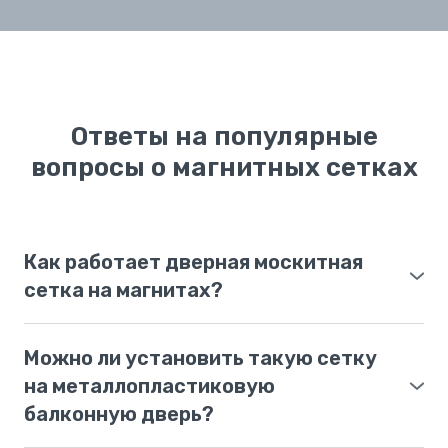
Ответы на популярные
вопросы о магнитных сетках
Как работает дверная москитная
сетка на магнитах?
Сетка состоит из двух мягких полотен. По
длине внутреннего края вшиты сильные
Можно ли установить такую сетку
магниты. Когда вы, ваши дети или домашние
на металлопластиковую
животные проходите сквозь нее, полотна
балконную дверь?
легко раздвигаются, а затем мгновенно и
Да, это идеальный вариант для ПВХ-