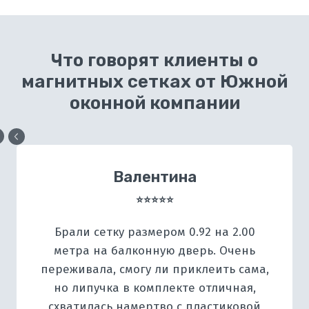
зазорами, куда пролезают комары, а само
полотно рвется в первый же месяц. У нас
используются надежные встроенные
Что говорят клиенты о
магнитные ленты, плотная ткань премиум-
магнитных сетках от Южной
качества и надежная фурнитура.
оконной компании
Валентина
⭐⭐⭐⭐⭐
Брали сетку размером 0.92 на 2.00
метра на балконную дверь. Очень
переживала, смогу ли приклеить сама,
но липучка в комплекте отличная,
схватилась намертво с пластиковой