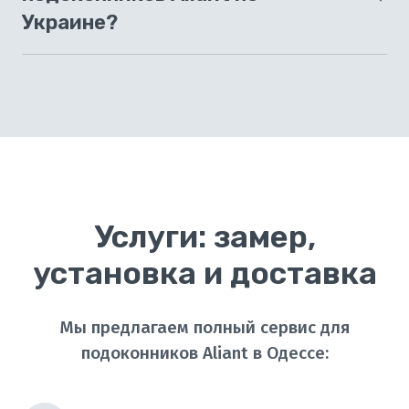
вариант для вашего интерьера в Одессе –
Украине?
просто обратитесь за консультацией!
Да, мы осуществляем доставку подоконников
Aliant по всей Украине. Покупайте в Одессе с
лучшей ценой, а мы доставим ваш заказ
быстро и надежно.
Услуги: замер,
установка и доставка
Мы предлагаем полный сервис для
подоконников Aliant в Одессе: